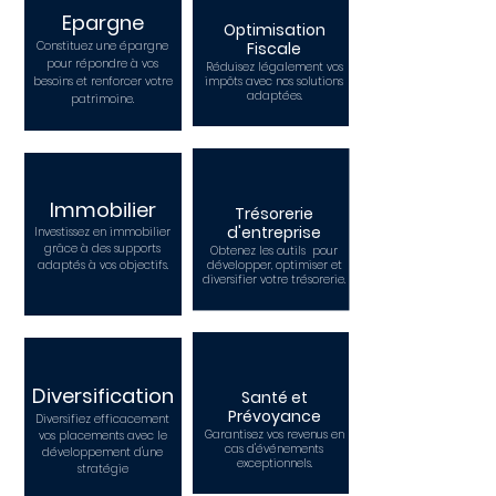
Epargne
Optimisation
Constituez une épargne
Fiscale
pour répondre à vos
Réduisez légalement vos
besoins et renforcer votre
impôts avec nos solutions
adaptées.
patrimoine.
Immobilier
Trésorerie
d'entreprise
Investissez en immobilier
grâce à des supports
Obtenez les outils pour
adaptés à vos objectifs.
développer, optimiser et
diversifier votre trésorerie.
Diversification
Santé et
Prévoyance
Diversifiez efficacement
Garantisez vos revenus en
vos placements avec le
cas d'événements
développement d'une
exceptionnels.
stratégie