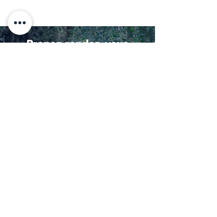
Prenez rendez-vous
Le cabinet ATHENA Patrimoine bfc, vous offre
votre première consultation patrimoniale.
Prendre rendez-vous
Nos avis clients