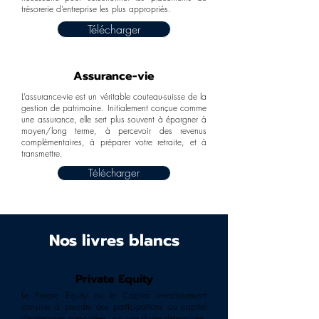
trésorerie d’entreprise les plus appropriés.
Télécharger
Assurance-vie
L’assurance-vie est un véritable couteau-suisse de la
gestion de patrimoine. Initialement conçue comme
une assurance, elle sert plus souvent à épargner à
moyen/long terme, à percevoir des revenus
complémentaires, à préparer votre retraite, et à
transmettre.
Télécharger
Nos livres blancs
Private Equity
Le Private Equity ou le Capital Investissement
consiste à prendre des participations au capital
d’entreprises non-cotées, sur une durée déterminée.