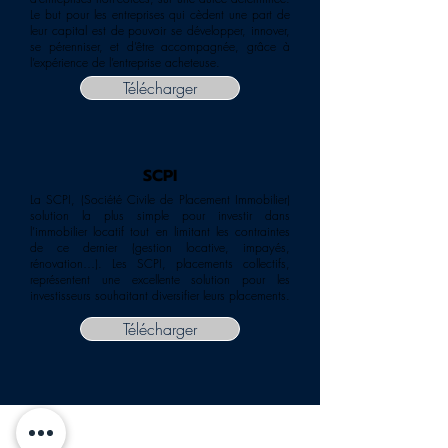
Le but pour les entreprises qui cèdent une part de
leur capital est de pouvoir se développer, innover,
se pérenniser, et d’être accompagnée, grâce à
l’expérience de l’entreprise acheteuse.
Télécharger
SCPI
La SCPI, (Société Civile de Placement Immobilier)
solution la plus simple pour investir dans
l’immobilier locatif tout en limitant les contraintes
de ce dernier (gestion locative, impayés,
rénovation…). Les SCPI, placements collectifs,
représentent une excellente solution pour les
investisseurs souhaitant diversifier leurs placements.
Télécharger