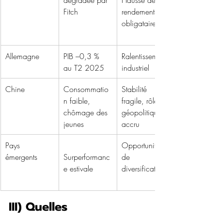
Fitch
rendements 
obligataires
Allemagne
PIB –0,3 % 
Ralentissement 
au T2 2025
industriel
Chine
Consommatio
Stabilité 
n faible, 
fragile, rôle 
chômage des 
géopolitique 
jeunes
accru
Pays 
Opportunités 
émergents
Surperformanc
de 
e estivale
diversification
III) Quelles 