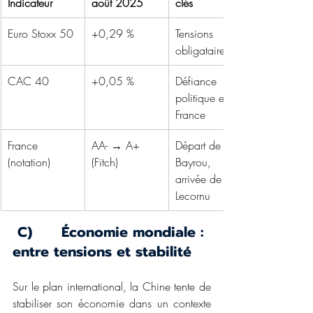
Indicateur
août 2025
clés
Euro Stoxx 50
+0,29 %
Tensions 
obligataires
CAC 40
+0,05 %
Défiance 
politique en 
France
France 
AA- → A+ 
Départ de F. 
(notation)
(Fitch)
Bayrou, 
arrivée de S. 
Lecornu
 C)      Économie mondiale : 
entre tensions et stabilité
Sur le plan international, la Chine tente de 
stabiliser son économie dans un contexte 