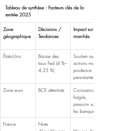
Tableau de synthèse : Facteurs clés de la 
rentrée 2025
Zone 
Décisions / 
Impact sur les 
géographique
Tendances
marchés
États-Unis
Baisse des 
Soutien aux 
taux Fed (4 %–
actions mais 
4,25 %)
prudence 
persistante
Zone euro
BCE attentiste
Croissance 
fragile, 
pression sur 
les banques
France
Note 
dégradée par 
Hausse des 