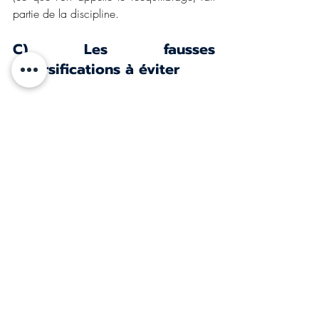
partie de la discipline.
C) Les fausses 
diversifications à éviter
Mal diversifier est presque aussi fréquent 
que ne pas diversifier. L’AMF a documenté 
plusieurs réflexes contre-productifs : 
la 
sous-diversification, la préférence pour les 
placements familiers 
(souvent nationaux) 
au détriment d’actifs jugés à tort plus 
incertains, ou encore 
la tendance à 
cloisonner son argent en « comptes 
mentaux »
 gérés séparément. À cela 
s’ajoutent deux pièges classiques : 
la 
fausse diversification
, qui consiste à 
détenir plusieurs fonds investis en réalité 
dans les mêmes valeurs, et la 
sur-