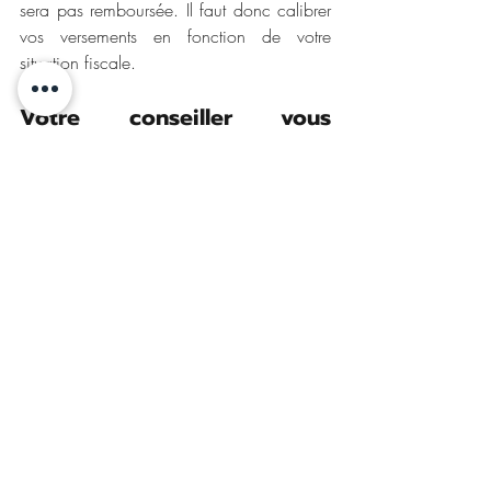
sera pas remboursée. Il faut donc calibrer 
vos versements en fonction de votre 
situation fiscale.
Votre conseiller vous 
accompagne dans la mise 
en place de ces solutions
La mise en place de ces contrats mérite un 
accompagnement personnalisé. Votre 
conseiller en gestion de patrimoine peut :
vous aider à identifier les bons 
contrats et supports,
simuler les réductions d’impôt,
anticiper les conséquences sur le 
patrimoine global,
et veiller à la cohérence avec 
d’autres dispositifs (succession, 