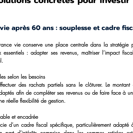
solutions concrètes pour investir
vie après 60 ans : souplesse et cadre fisc
ance vie conserve une place centrale dans la stratégie pa
 essentiels : adapter ses revenus, maîtriser l’impact fiscal
l.
bles selon les besoins
ffectuer des rachats partiels sans le clôturer. Le montant 
 adaptés afin de compléter ses revenus ou de faire face à un
ne réelle flexibilité de gestion.
lable et encadrée
cie d’un cadre fiscal spécifique, particulièrement adapté à 
a part d’intérêts comprise dans les sommes retirées est