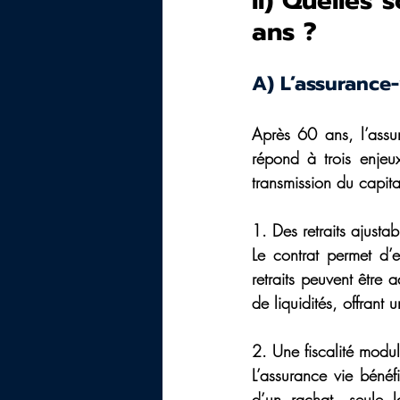
II) Quelles 
ans ? 
A) L’assurance-
Après 60 ans, l’assur
répond à trois enjeux
transmission du capita
1. Des retraits ajusta
Le contrat permet d’e
retraits peuvent être
de liquidités, offrant u
2. Une fiscalité modu
L’assurance vie bénéfi
d’un rachat, seule l