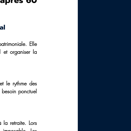
 après 60 
al
trimoniale. Elle 
 et organiser la 
et le rythme des 
 besoin ponctuel 
la retraite. Lors 
 imposable. Les 