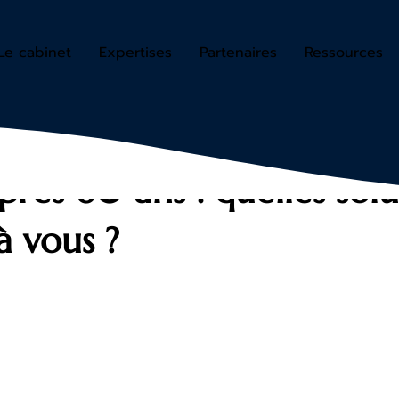
Le cabinet
Expertises
Partenaires
Ressources
après 60 ans : quelles sol
 à vous ?