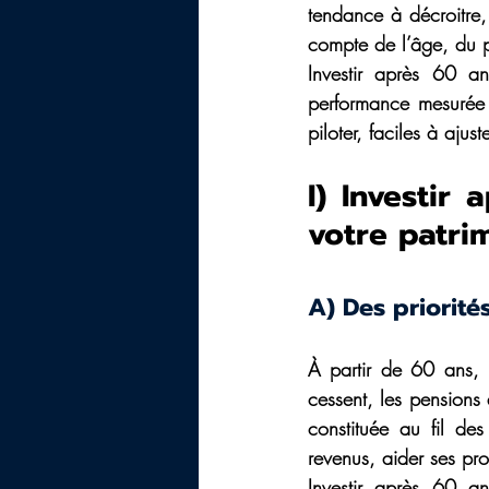
tendance à décroitre, l
compte de l’âge, du pr
Investir après 60 an
performance mesurée e
piloter, faciles à ajus
I) Investir
votre patri
A) Des priorité
À partir de 60 ans, l
cessent, les pensions d
constituée au fil de
revenus, aider ses pro
Investir après 60 an