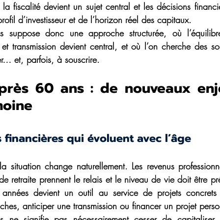
a fiscalité devient un sujet central et les décisions financiè
ofil d’investisseur et de l’horizon réel des capitaux.
s suppose donc une approche structurée, où l’équilibre 
t transmission devient central, et où l’on cherche des sol
ter… et, parfois, à souscrire.
 après 60 ans : de nouveaux enj
moine
s financières qui évoluent avec l’âge 
a situation change naturellement. Les revenus professionn
e retraite prennent le relais et le niveau de vie doit être pr
s années devient un outil au service de projets concrets 
ches, anticiper une transmission ou financer un projet perso
s ne signifie pas nécessairement cesser de capitaliser, 