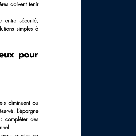
res doivent tenir 
entre sécurité, 
utions simples à 
eux pour 
els diminuent ou 
éservé. L’épargne 
: compléter des 
nnel. 
mais ajuster sa 