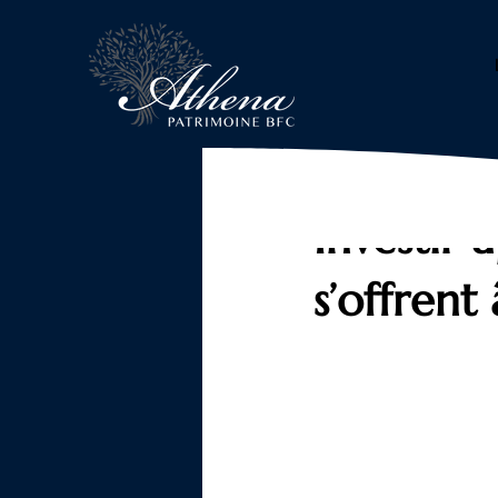
3 mars
5 min de lecture
Investir 
s’offrent