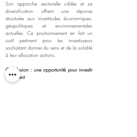
Son approche sectorielle ciblée et sa 
diversification offrent une réponse 
structurée aux incertitudes économiques, 
géopolitiques et environnementales 
actuelles. Ce positionnement en fait un 
outil pertinent pour les investisseurs 
souhaitant donner du sens et de la solidité 
à leur allocation actions.
Conclusion : une opportunité pour investir 
autrement
Investir dans un fonds actions thématique
, 
c’est faire le choix d’une stratégie 
d’investissement en phase avec les 
grandes mutations du monde. En misant 
sur la défense, la souveraineté et la 
résilience, EdR Global Resilience offre une 
lecture engagée et lucide des enjeux 