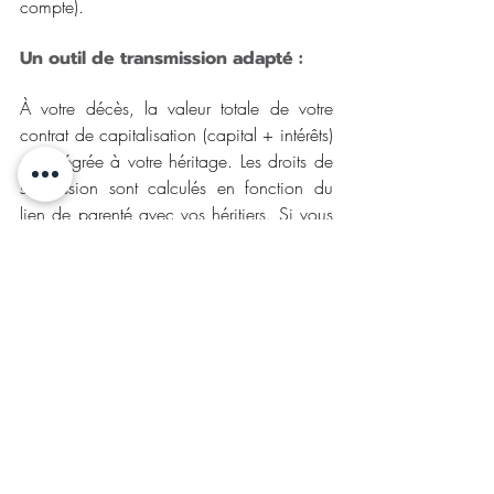
compte).
Un outil de transmission adapté :
À votre décès, la valeur totale de votre 
contrat de capitalisation (capital + intérêts) 
est intégrée à votre héritage. Les droits de 
succession sont calculés en fonction du 
lien de parenté avec vos héritiers. Si vous 
souhaitez transmettre votre contrat de 
capitalisation de votre vivant, vous pouvez 
opter pour un démembrement de 
propriété, en séparant l'usufruit et la nue-
propriété :
Vous conservez l’usufruit
 : 
concrètement, vous conservez le droit 
de percevoir les intérêts du contrat et 
de profiter des revenus.