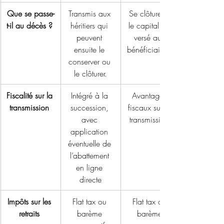
Que se passe-
Transmis aux 
Se clôture et 
t-il au décès ?
héritiers qui 
le capital est 
peuvent 
versé aux 
ensuite le 
bénéficiaires. 
conserver ou 
le clôturer.
Fiscalité sur la 
Intégré à la 
Avantages 
transmission
succession, 
fiscaux sur la 
avec 
transmission.
application 
éventuelle de 
l’abattement 
en ligne 
directe
Impôts sur les 
Flat tax ou 
Flat tax ou 
retraits
barème 
barème 