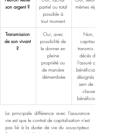
son argent ?
partiel ou total 
mêmes règles.
possible à 
tout moment.
Transmission 
Oui, avec 
Non, 
de son vivant 
possibilité de 
capitaux 
?
le donner en 
transmis au 
pleine 
décès de 
propriété ou 
l’assuré aux 
de manière 
bénéficiaires 
démembrée
désignés au 
sein de la 
clause 
bénéficiaire 
La principale différence avec l’assurance 
vie est que le contrat de capitalisation n’est 
pas lié à la durée de vie du souscripteur. 