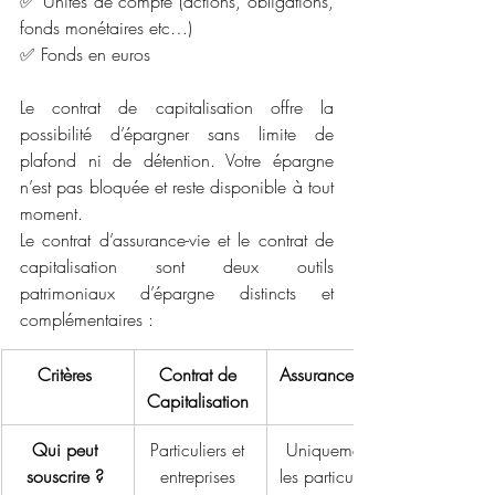
✅ Unités de compte (actions, obligations, 
fonds monétaires etc…) 
✅ Fonds en euros  
Le contrat de capitalisation offre la 
possibilité d’épargner sans limite de 
plafond ni de détention. Votre épargne 
n’est pas bloquée et reste disponible à tout 
moment.
Le contrat d’assurance-vie et le contrat de 
capitalisation sont deux outils 
patrimoniaux d’épargne distincts et 
complémentaires :
Critères
Contrat de 
Assurance-Vie
Capitalisation
Qui peut 
Particuliers et 
Uniquement 
souscrire ?
entreprises 
les particuliers 