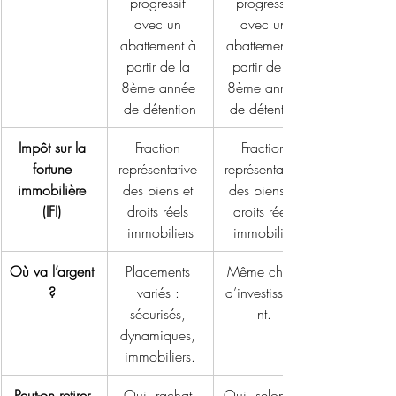
progressif 
progressif 
avec un 
avec un 
abattement à 
abattement à 
partir de la 
partir de la 
8ème année 
8ème année 
de détention
de détention
Impôt sur la 
Fraction 
Fraction 
fortune 
représentative 
représentative 
immobilière 
des biens et 
des biens et 
(IFI)
droits réels 
droits réels 
immobiliers
immobiliers
Où va l’argent 
Placements 
Même choix 
?
variés : 
d’investisseme
sécurisés, 
nt. 
dynamiques, 
immobiliers.
Peut-on retirer 
Oui, rachat 
Oui, selon les 