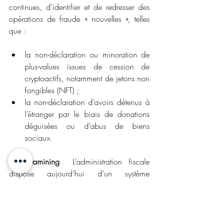
continues, d’identifier et de redresser des 
opérations de fraude « nouvelles », telles 
que :
la non-déclaration ou minoration de 
plus-values issues de cession de 
cryptoactifs, notamment de jetons non 
fongibles (NFT) ;
la non-déclaration d’avoirs détenus à 
l’étranger par le biais de donations 
déguisées ou d’abus de biens 
sociaux.
Le datamining
  L’administration fiscale 
dispose aujourd’hui d’un système 
d’analyse de données qui a permis 
d’engager plus de 50 % des contrôles des 
entreprises en 2022. Le datamining 
permet de croiser toutes les informations 