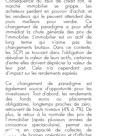
Conséquence du taux de crédit fort, le 
marché immobilier se grippe. Les 
acheteurs perdent en pouvoir d’achat, et 
les vendeurs qui le peuvent attendent des 
jours meilleurs pour vendre. Ce 
changement de paradigme a pour effet 
immédiat la chute générale des prix de 
l’immobilier. L’immobilier est un actif de 
long terme qui n’aime pas les 
changements brutaux. Dans ce contexte, 
les SCPI se trouvant dans l’obligation de 
réévaluer la valeur de leurs actifs, certaines 
d’entre elles doivent déprécier la valeur de 
leur part. Cela n’a cependant pas 
d’impact sur les rendements espérés.
Ce changement de paradigme est 
également source d’opportunité pour les 
investisseurs. Tout d’abord, les rendements 
des fonds euros ou placements 
obligataires, longtemps proches de zéro, 
retrouvent de hauts niveaux (4% à 7%). De 
plus, le retour à la normale des prix de 
l’immobilier (après plusieurs années de 
croissance spectaculaire), permet aux 
acteurs en capacité de collecter, de 
réaliser de bonnes opérations et d’afficher 