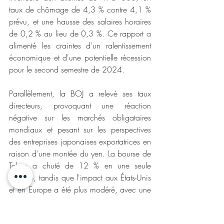
taux de chômage de 4,3 % contre 4,1 % 
prévu, et une hausse des salaires horaires 
de 0,2 % au lieu de 0,3 %. Ce rapport a 
alimenté les craintes d'un ralentissement 
économique et d'une potentielle récession 
pour le second semestre de 2024.
Parallèlement, la BOJ a relevé ses taux 
directeurs, provoquant une réaction 
négative sur les marchés obligataires 
mondiaux et pesant sur les perspectives 
des entreprises japonaises exportatrices en 
raison d'une montée du yen. La bourse de 
Tokyo a chuté de 12 % en une seule 
journée, tandis que l'impact aux États-Unis 
et en Europe a été plus modéré, avec une 
correction de 3 % pour le Nasdaq, le S&P 
500 et l'Eurostoxx 600.