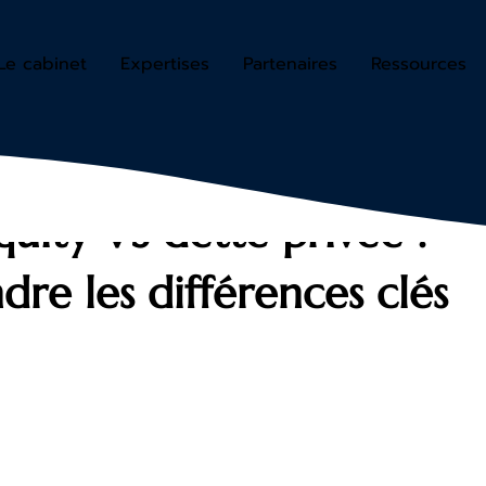
Le cabinet
Expertises
Partenaires
Ressources
quity VS dette privée :
re les différences clés