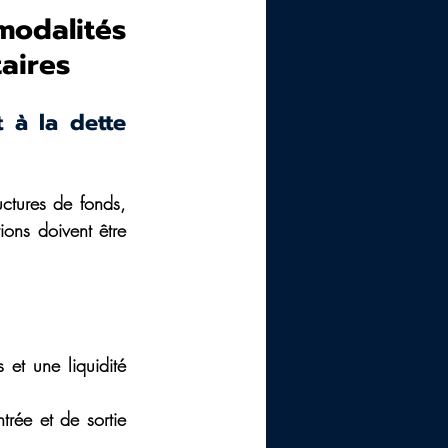
odalités 
aires
 à la dette 
uctures de fonds, 
ons doivent être 
et une liquidité 
rée et de sortie 