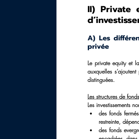
II) Private
d’investiss
A) Les différe
privée
Le private equity et l
auxquelles s’ajoutent 
distinguées.
Les structures de fond
Les investissements no
des fonds fermés
restreinte, dépen
des fonds evergre
encadrées, dans l