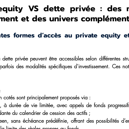
 equity VS dette privée : des m
ement et des univers complément
ntes formes d’accès au private equity et
a dette privée peuvent être accessibles selon différentes str
parfois des modalités spécifiques d’investissement. Ces noti
s
n cotés sont principalement proposés via :
, à durée de vie limitée, avec appels de fonds progressifs 
dante du calendrier de cession des actifs ;
en, sans échéance prédéfinie, offrant des possibilités d’ent
a limite des règles propres au fonds.