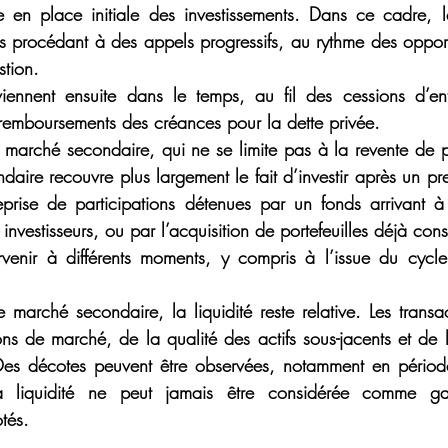
e en place initiale des investissements. Dans ce cadre, l
 procédant à des appels progressifs, au rythme des opportun
stion.
erviennent ensuite dans le temps, au fil des cessions d’ent
 remboursements des créances pour la dette privée.
n marché secondaire, qui ne se limite pas à la revente de p
daire recouvre plus largement le fait d’investir après un prem
prise de participations détenues par un fonds arrivant à 
investisseurs, ou par l’acquisition de portefeuilles déjà cons
enir à différents moments, y compris à l’issue du cycle 
e marché secondaire, la liquidité reste relative. Les transa
ns de marché, de la qualité des actifs sous-jacents et de l’
 Des décotes peuvent être observées, notamment en période
 liquidité ne peut jamais être considérée comme gar
tés.