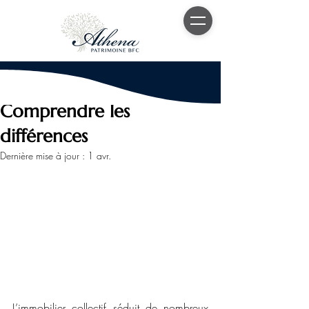
9 mars
5 min de lecture
SCPI, SCI et OPCI :
Comprendre les
différences
Dernière mise à jour :
1 avr.
L’immobilier collectif séduit de nombreux 