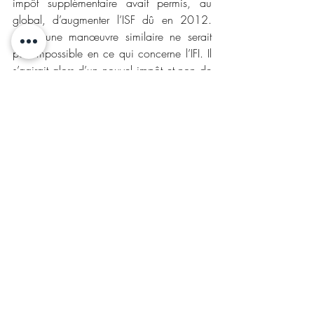
impôt supplémentaire avait permis, au 
global, d’augmenter l’ISF dû en 2012. 
Ainsi, une manœuvre similaire ne serait 
pas impossible en ce qui concerne l’IFI. Il 
s’agirait alors d’un nouvel impôt et non de 
modifier l’IFI.
Quelles conséquences 
pour les droits de 
mutations à titre gratuit 
(donation, 
succession) ?
En matière de droits de mutation à titre 
gratuit (donation, succession), cette « petite 
rétroactivité » ne s’applique pas. En effet, 
la législation applicable est celle qui est 