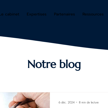
Le cabinet
Expertises
Partenaires
Ressources
Notre blog
6 déc. 2024
8 min de lecture