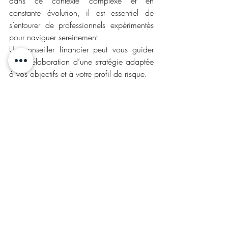
dans ce contexte complexe et en 
constante évolution, il est essentiel de 
s’entourer de professionnels expérimentés 
pour naviguer sereinement.
Un conseiller financier peut vous guider 
dans l’élaboration d’une stratégie adaptée 
à vos objectifs et à votre profil de risque.
2 - Diversifiez votre portefeuille et 
gérez les risques.
Un portefeuille diversifié, comprenant des 
actions, des obligations, de l’immobilier et 
des actifs alternatifs, vous permettra de 
limiter les risques tout en maximisant vos 
chances de rendement. Portez une 
attention particulière aux secteurs cités 
précédemment. Cela dit, gardez en tête 
qu’une gestion efficace des risques passe 