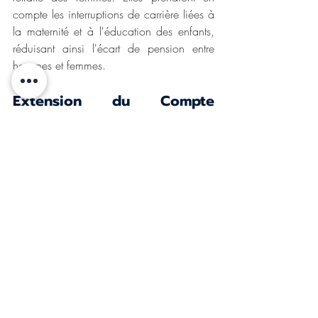
compte les interruptions de carrière liées à 
la maternité et à l'éducation des enfants, 
réduisant ainsi l'écart de pension entre 
hommes et femmes.
Extension du Compte 
Professionnel de Prévention 
(C2P)
Le Compte Professionnel de Prévention 
sera étendu à de nouveaux critères de 
pénibilité, et les seuils de déclenchement 
seront abaissés. Ce dispositif permet aux 
travailleurs d'accumuler des points pour 
partir plus tôt à la retraite ou pour financer 
des formations.
Ces réformes visent à renforcer la viabilité 
financière du système de retraite tout en 