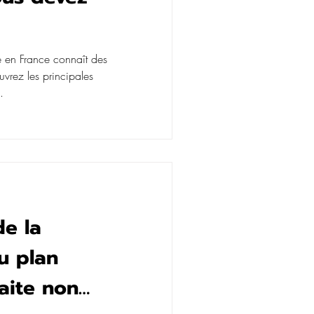
e en France connaît des
vrez les principales
.
de la
u plan
aite non