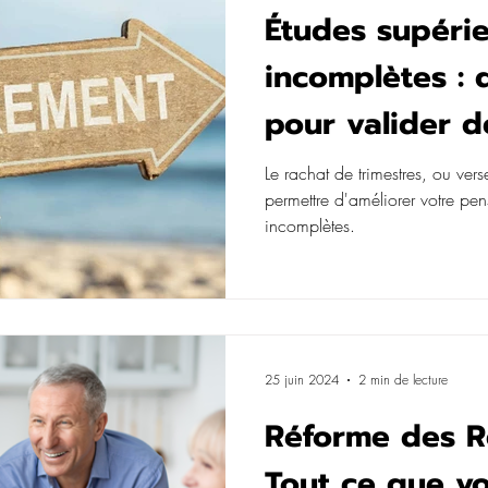
Études supéri
incomplètes : q
pour valider d
en 2025 ?
Le rachat de trimestres, ou vers
permettre d'améliorer votre pe
incomplètes.
25 juin 2024
2 min de lecture
Réforme des Re
Tout ce que v