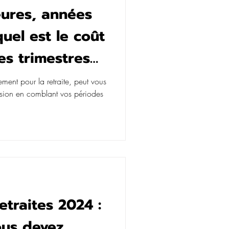
eures, années
uel est le coût
es trimestres
ement pour la retraite, peut vous
nsion en comblant vos périodes
traites 2024 :
ous devez