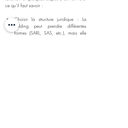
ce qu’il faut savoir : 
Choisir la structure juridique : La 
holding peut prendre différentes 
formes (SARL, SAS, etc.), mais elle 
doit détenir des participations dans 
les sociétés du groupe. 
Deux montages possibles : 
Le montage par le haut : La holding 
est créée en premier et acquiert 
ensuite des participations dans les 
sociétés qui constitueront le groupe. 
Le montage par le bas : Une société 
existante devient la holding et prend 
le contrôle d’autres entreprises. 
Respecter les formalités administratives 
: L’enregistrement auprès des autorités 
fiscales est essentiel, notamment pour 